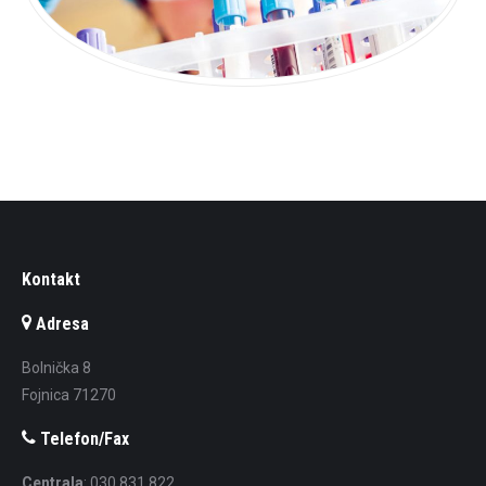
Kontakt
Adresa
Bolnička 8
Fojnica 71270
Telefon/Fax
Centrala
: 030 831 822