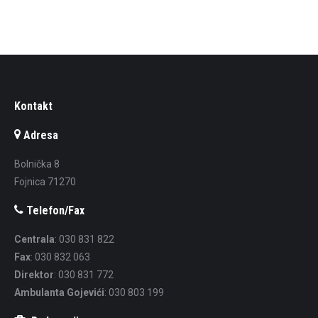
Kontakt
Adresa
Bolnička 8
Fojnica 71270
Telefon/Fax
Centrala
: 030 831 822
Fax
: 030 832 063
Direktor
: 030 831 772
Ambulanta Gojevići
: 030 803 199