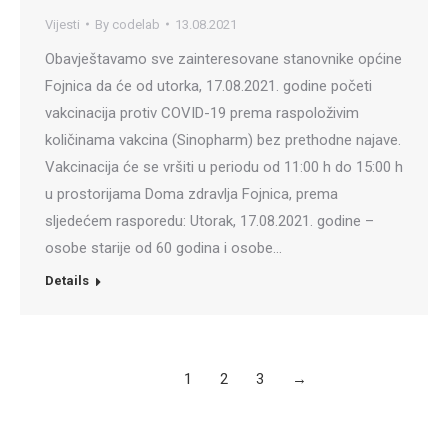
Vijesti
By
codelab
13.08.2021
Obavještavamo sve zainteresovane stanovnike općine
Fojnica da će od utorka, 17.08.2021. godine početi
vakcinacija protiv COVID-19 prema raspoloživim
količinama vakcina (Sinopharm) bez prethodne najave.
Vakcinacija će se vršiti u periodu od 11:00 h do 15:00 h
u prostorijama Doma zdravlja Fojnica, prema
sljedećem rasporedu: Utorak, 17.08.2021. godine –
osobe starije od 60 godina i osobe…
Details
1
2
3
→