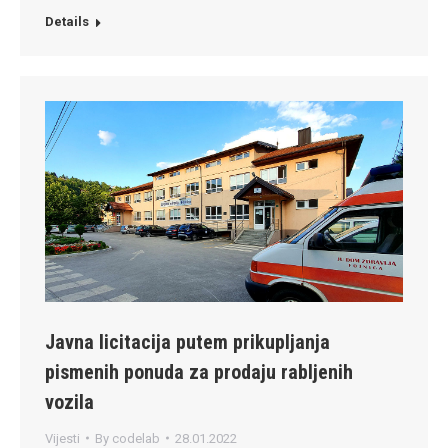
Details
Javna licitacija putem prikupljanja
pismenih ponuda za prodaju rabljenih
vozila
Vijesti
By
codelab
28.01.2022