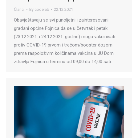
Članci
By
codelab
22.12.2021
Obavještavaju se svi punoljetni i zainteresovani
građani općine Fojnica da se u četvrtak i petak
(23.12.2021. i 24.12.2021. godine) mogu vakcinisati
protiv COVID-19 prvom i trećom/booster dozom
prema raspoloživim količinama vakcina u JU Dom
zdravlja Fojnica u terminu od 09,00 do 14,00 sati.