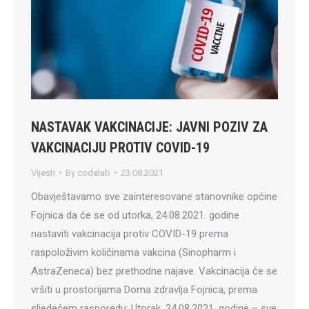
NASTAVAK VAKCINACIJE: JAVNI POZIV ZA
VAKCINACIJU PROTIV COVID-19
Vijesti
By
codelab
23.08.2021
Obavještavamo sve zainteresovane stanovnike općine
Fojnica da će se od utorka, 24.08.2021. godine
nastaviti vakcinacija protiv COVID-19 prema
raspoloživim količinama vakcina (Sinopharm i
AstraZeneca) bez prethodne najave. Vakcinacija će se
vršiti u prostorijama Doma zdravlja Fojnica, prema
sljedećem rasporedu: Utorak, 24.08.2021. godine – sve